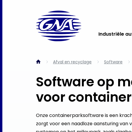
Industriële a
Afval en recyclage
Software
Software op m
voor containe
Onze containerparksoftware is een kracht
zorgt voor een naadloze aansturing van v
systemen op het milieupark, zoals slagbo