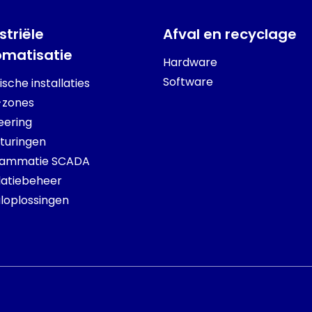
striële
Afval en recyclage
omatisatie
Hardware
Software
ische installaties
-zones
eering
turingen
rammatie SCADA
llatiebeheer
loplossingen