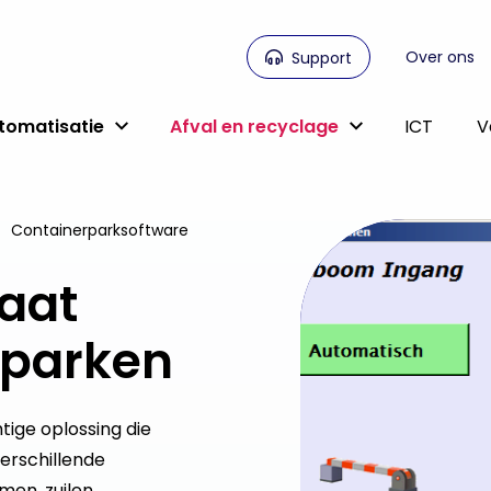
Over ons
Support
utomatisatie
Afval en recyclage
ICT
V
Containerparksoftware
aat
rparken
ige oplossing die
erschillende
men, zuilen,