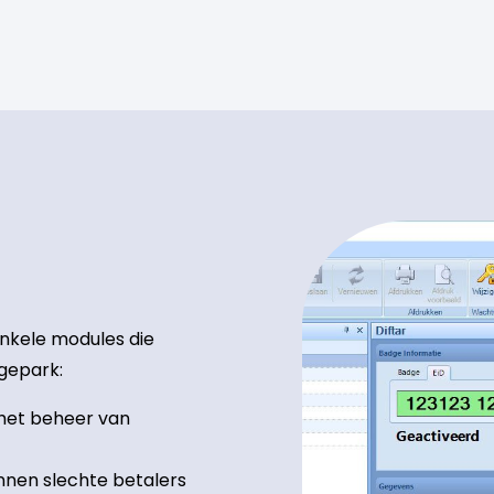
nkele modules die
agepark:
 het beheer van
nnen slechte betalers