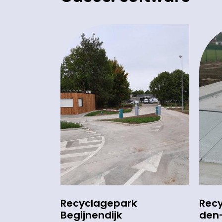
Recyclagepark
Recy
Begijnendijk
den