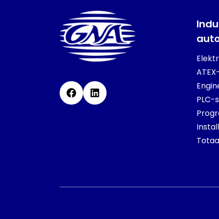
Indu
aut
Elektr
ATEX
Engin
Facebook
Linkedin
PLC-s
Prog
Insta
Totaa